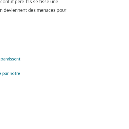
conflit père-fils se tisse une
l’un deviennent des menaces pour
pparaissent
e par notre