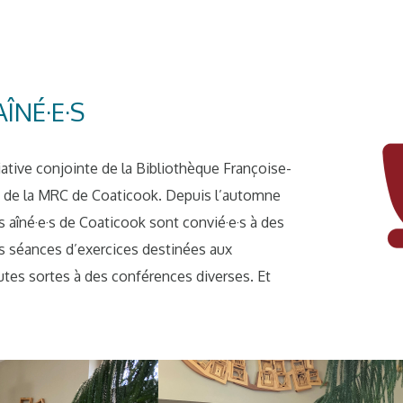
ÎNÉ·E·S
iative conjointe de la Bibliothèque Françoise-
) de la MRC de Coaticook. Depuis l’automne
s aîné·e·s de Coaticook sont convié·e·s à des
des séances d’exercices destinées aux
utes sortes à des conférences diverses. Et