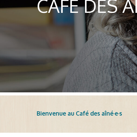
CAFÉ DES A
Bienvenue au Café des aîné·e·s