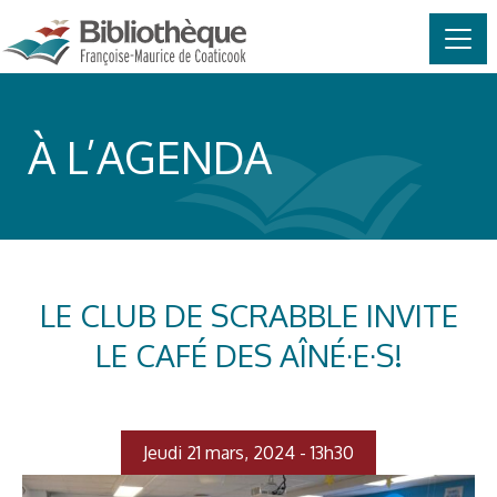
MAIN NAVIGATION
Skip to content
À L’AGENDA
LE CLUB DE SCRABBLE INVITE
LE CAFÉ DES AÎNÉ·E·S!
Jeudi 21 mars, 2024 - 13h30