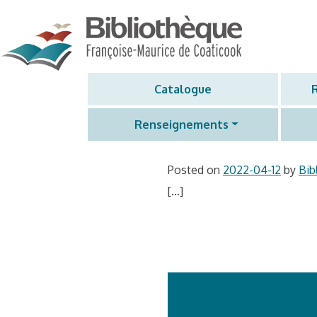
MAIN NAVIGATION
Skip to content
Année :
Catalogue
NOUVELLE 2
Renseignements
Posted on
2022-04-12
by
Bib
[…]